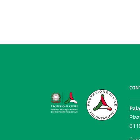
CONT
Pala
Piaz
811
Codi