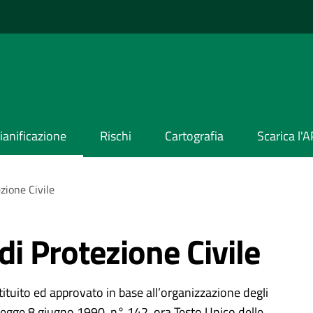
ianificazione
Rischi
Cartografia
Scarica l'
zione Civile
di Protezione Civile
tituito ed approvato in base all’organizzazione degli
la legge 8 giugno 1990, n° 142, ora Testo Unico delle