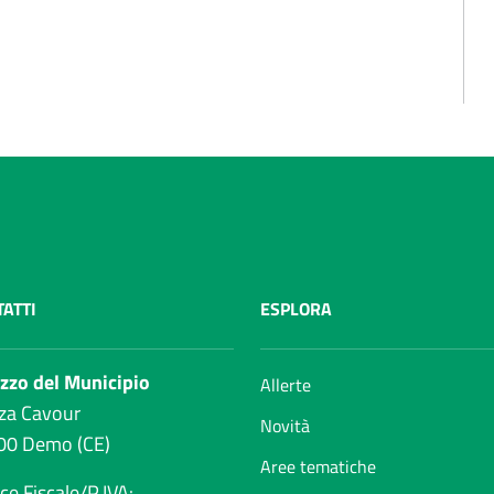
ATTI
ESPLORA
zzo del Municipio
Allerte
za Cavour
Novità
00 Demo (CE)
Aree tematiche
ce Fiscale/P.IVA: